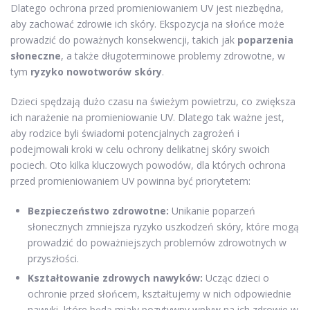
Dlatego ochrona przed promieniowaniem UV jest niezbędna,
aby zachować zdrowie ich skóry. Ekspozycja na słońce może
prowadzić do poważnych konsekwencji, takich jak
poparzenia
słoneczne
, a także długoterminowe problemy zdrowotne, w
tym
ryzyko nowotworów skóry
.
Dzieci spędzają dużo czasu na świeżym powietrzu, co zwiększa
ich narażenie na promieniowanie UV. Dlatego tak ważne jest,
aby rodzice byli świadomi potencjalnych zagrożeń i
podejmowali kroki w celu ochrony delikatnej skóry swoich
pociech. Oto kilka kluczowych powodów, dla których ochrona
przed promieniowaniem UV powinna być priorytetem:
Bezpieczeństwo zdrowotne:
Unikanie poparzeń
słonecznych zmniejsza ryzyko uszkodzeń skóry, które mogą
prowadzić do poważniejszych problemów zdrowotnych w
przyszłości.
Kształtowanie zdrowych nawyków:
Ucząc dzieci o
ochronie przed słońcem, kształtujemy w nich odpowiednie
nawyki, które będą miały pozytywny wpływ na ich zdrowie w