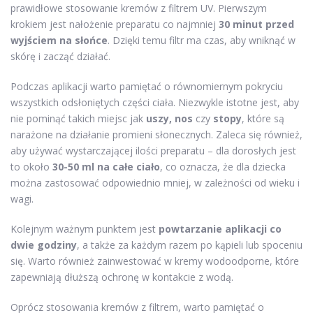
prawidłowe stosowanie kremów z filtrem UV. Pierwszym
krokiem jest nałożenie preparatu co najmniej
30 minut przed
wyjściem na słońce
. Dzięki temu filtr ma czas, aby wniknąć w
skórę i zacząć działać.
Podczas aplikacji warto pamiętać o równomiernym pokryciu
wszystkich odsłoniętych części ciała. Niezwykle istotne jest, aby
nie pominąć takich miejsc jak
uszy, nos
czy
stopy
, które są
narażone na działanie promieni słonecznych. Zaleca się również,
aby używać wystarczającej ilości preparatu – dla dorosłych jest
to około
30-50 ml na całe ciało
, co oznacza, że dla dziecka
można zastosować odpowiednio mniej, w zależności od wieku i
wagi.
Kolejnym ważnym punktem jest
powtarzanie aplikacji co
dwie godziny
, a także za każdym razem po kąpieli lub spoceniu
się. Warto również zainwestować w kremy wodoodporne, które
zapewniają dłuższą ochronę w kontakcie z wodą.
Oprócz stosowania kremów z filtrem, warto pamiętać o