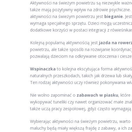
Aktywności na świeżym powietrzu są niezwykle ważne 
także mają pozytywny wpływ na zdrowie psychiczne.
aktywności na świeżym powietrzu jest
bieganie
. Je
wymaga specjalnego sprzętu. Dzieci mogą uczestnicz
dodatkowe korzyści w postaci integracji z rówieśnika
Kolejną popularną aktywnością jest
jazda na rower
powietrzu, ale także sposób na rozwijanie koordynacj
pozwalają dzieciom na odkrywanie otoczenia i cieszen
Wspinaczka
to kolejna ekscytująca forma aktywności
naturalnych przeszkodach, takich jak drzewa lub skał
Ten rodzaj aktywności uczy również pokonywania wł
Nie wolno zapominać o
zabawach w piasku
, któr
wykopywać tuneliki czy nawet organizować małe znale
także uczą pracy zespołowej, gdyż często wymagają 
Wybierając aktywności na świeżym powietrzu, warto 
maluchy będą miały większą frajdę z zabawy, a ich 