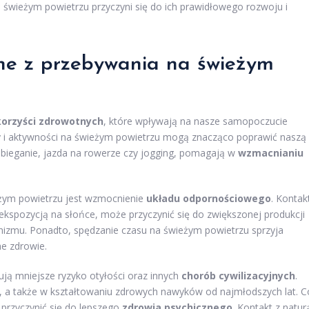
 świeżym powietrzu przyczyni się do ich prawidłowego rozwoju i
tne z przebywania na świeżym
korzyści zdrowotnych
, które wpływają na nasze samopoczucie
ery i aktywności na świeżym powietrzu mogą znacząco poprawić naszą
k bieganie, jazda na rowerze czy jogging, pomagają w
wzmacnianiu
żym powietrzu jest wzmocnienie
układu odpornościowego
. Kontak
 ekspozycją na słońce, może przyczynić się do zwiększonej produkcji
nizmu. Ponadto, spędzanie czasu na świeżym powietrzu sprzyja
e zdrowie.
zują mniejsze ryzyko otyłości oraz innych
chorób cywilizacyjnych
.
, a także w kształtowaniu zdrowych nawyków od najmłodszych lat. C
przyczynić się do lepszego
zdrowia psychicznego
. Kontakt z natur