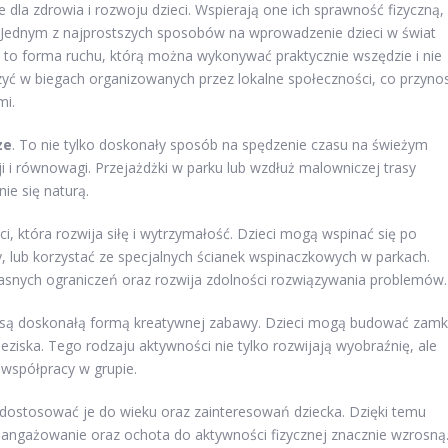
dla zdrowia i rozwoju dzieci. Wspierają one ich sprawność fizyczną,
 Jednym z najprostszych sposobów na wprowadzenie dzieci w świat
st to forma ruchu, którą można wykonywać praktycznie wszędzie i nie
yć w biegach organizowanych przez lokalne społeczności, co przynos
mi.
ze
. To nie tylko doskonały sposób na spędzenie czasu na świeżym
i i równowagi. Przejażdżki w parku lub wzdłuż malowniczej trasy
ie się naturą.
, która rozwija siłę i wytrzymałość. Dzieci mogą wspinać się po
y, lub korzystać ze specjalnych ścianek wspinaczkowych w parkach.
asnych ograniczeń oraz rozwija zdolności rozwiązywania problemów.
e są doskonałą formą kreatywnej zabawy. Dzieci mogą budować zamk
ziska. Tego rodzaju aktywności nie tylko rozwijają wyobraźnię, ale
współpracy w grupie.
dostosować je do wieku oraz zainteresowań dziecka. Dzięki temu
zaangażowanie oraz ochota do aktywności fizycznej znacznie wzrosną