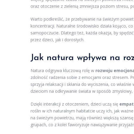
oraz otoczenie z zielenią zmniejsza poziom stresu, p
Warto podkreślić, że przebywanie na świeżym powi
koncentracji. Naturalne środowisko działa kojąco, 
samopoczucie. Dlatego też, każda okazja, by spędz
przez dzieci, jak i dorosłych.
Jak natura wpływa na ro
Natura odgrywa kluczową rolę w
rozwoju emocjona
zdolność radzenia sobie z emocjami oraz stresem. Pr
sprzyja relaksacji i skłania do wyciszenia, co właśni
dzieciom na odkrywanie świata w sposób zmysłowy, c
Dzięki interakcji z otoczeniem, dzieci uczą się
empati
roślin w ich naturalnym habitatcie uczy ich, jak ważn
na świeżym powietrzu, mają również większą szansę 
grupach, co z kolei faworyzuje nawiązywanie przyjaźni