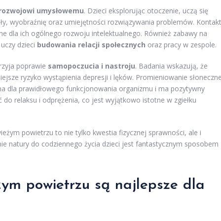
rozwojowi umysłowemu
. Dzieci eksplorując otoczenie, uczą się
ły, wyobraźnię oraz umiejętności rozwiązywania problemów. Kontak
e dla ich ogólnego rozwoju intelektualnego. Również zabawy na
uczy dzieci
budowania relacji społecznych
oraz pracy w zespole.
rzyja poprawie
samopoczucia i nastroju
. Badania wskazują, że
iejsze ryzyko wystąpienia depresji i lęków. Promieniowanie słoneczn
na dla prawidłowego funkcjonowania organizmu i ma pozytywny
do relaksu i odprężenia, co jest wyjątkowo istotne w zgiełku
żym powietrzu to nie tylko kwestia fizycznej sprawności, ale i
ie natury do codziennego życia dzieci jest fantastycznym sposobem
żym powietrzu są najlepsze dla