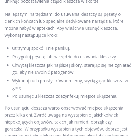
uniknąć pozostawienia części kleszcza w skórze.
Najlepszymi narzędziami do usuwania kleszczy są pęsety o
cienkich końcach lub specjalne dedykowane narzędzia, które
można nabyć w aptekach. Aby właściwie usunąć kleszcza,
wykonaj następujące kroki:
Utrzymuj spokój i nie panikuj.
Przygotuj pęsetę lub narzędzie do usuwania kleszczy.
Chwytaj kleszcza jak najbliżej skóry, starając się nie zgniatać
go, aby nie uwolnić patogenów.
Wykonaj ruch prosty i równomierny, wyciągając kleszcza w
górę.
Po usunięciu kleszcza zdezynfekuj miejsce ukąszenia.
Po usunięciu kleszcza warto obserwować miejsce ukąszenia
przez kilka dni. Zwróć uwagę na wystąpienie jakichkolwiek
niepokojących objawów, takich jak rumień, obrzęk czy
gorączka. W przypadku wystąpienia tych objawów, dobrze jest
skonsultować się z lekarzem, który może zlecić dalsze badania