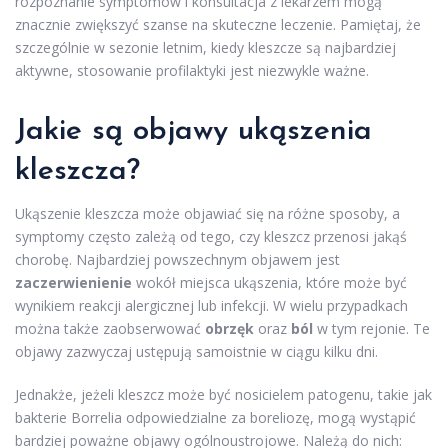
rozpoznanie symptomów i konsultacja z lekarzem mogą
znacznie zwiększyć szanse na skuteczne leczenie. Pamiętaj, że
szczególnie w sezonie letnim, kiedy kleszcze są najbardziej
aktywne, stosowanie profilaktyki jest niezwykle ważne.
Jakie są objawy ukąszenia
kleszcza?
Ukąszenie kleszcza może objawiać się na różne sposoby, a
symptomy często zależą od tego, czy kleszcz przenosi jakąś
chorobę. Najbardziej powszechnym objawem jest
zaczerwienienie
wokół miejsca ukąszenia, które może być
wynikiem reakcji alergicznej lub infekcji. W wielu przypadkach
można także zaobserwować
obrzęk
oraz
ból
w tym rejonie. Te
objawy zazwyczaj ustępują samoistnie w ciągu kilku dni.
Jednakże, jeżeli kleszcz może być nosicielem patogenu, takie jak
bakterie Borrelia odpowiedzialne za boreliozę, mogą wystąpić
bardziej poważne objawy ogólnoustrojowe. Należą do nich: