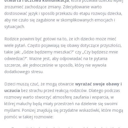
otwarta i uczciwa komunikacja
, która pozwala dziecku lepiej
zrozumieć zachodzące zmiany. Zdecydowanie warto
dostosować język i sposób przekazu do etapu rozwoju dziecka,
aby nie czuło się zagubione w skomplikowanych emocjach i
sytuacjach.
Rodzice powinni być gotowi na to, że ich dziecko może mieć
wiele pytań. Często pojawiają się obawy dotyczące przyszłości,
takie jak: „Gdzie będziemy mieszkać?” czy „Czy będziesz mnie
odwiedzać?”. Ważne jest, aby odpowiadać na te pytania
szczerze, ale jednocześnie w sposób, który nie wywoła
dodatkowego stresu.
Dzieci muszą czuć, że mogą otwarcie
wyrażać swoje obawy i
uczucia
bez strachu przed reakcją rodziców. Dlatego podczas
rozmowy warto stworzyć atmosferę zaufania i wsparcia, w
której maluchy będą miały przestrzeń na dzielenie się swoimi
myślami. Poniżej znajdują się przydatne wskazówki, które mogą
pomóc w takiej rozmowie: