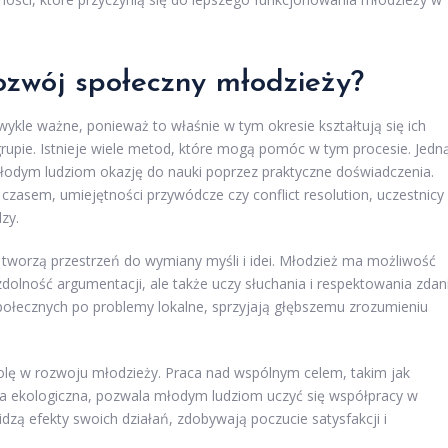
ozwój społeczny młodzieży?
ykle ważne, ponieważ to właśnie w tym okresie kształtują się ich
grupie. Istnieje wiele metod, które mogą pomóc w tym procesie. Jedn
młodym ludziom okazję do nauki poprzez praktyczne doświadczenia.
zasem, umiejętności przywódcze czy conflict resolution, uczestnicy
dzy.
e tworzą przestrzeń do wymiany myśli i idei. Młodzież ma możliwość
zdolność argumentacji, ale także uczy słuchania i respektowania zdan
społecznych po problemy lokalne, sprzyjają głębszemu zrozumieniu
lę w rozwoju młodzieży. Praca nad wspólnym celem, takim jak
wa ekologiczna, pozwala młodym ludziom uczyć się współpracy w
dzą efekty swoich działań, zdobywają poczucie satysfakcji i