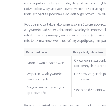
rodzice pełnią funkcję modelu, dając dzieciom przyk
radzą sobie w sytuacjach towarzyskich, dzieci uczą s
umiejętności są podstawą do dalszego rozwoju w ot
Rodzice mogą także aktywnie wspierać życie społecz
aktywności. Udział w zebraniach szkolnych, imprezach
młodzieży, aby nawiązywać nowe znajomości oraz roz
młodzież ma możliwość uczyć się współpracy, empati
Rola rodzica
Przykłady działań
Okazywanie szacunku
Modelowanie zachowań
codziennych interakc
Wsparcie w aktywności
Udział w zajęciach p
rówieśniczych
spotkaniach
Angażowanie się w życie
Wspólne działania wo
społeczności
Wspierając młodzież w nawiązywaniu relacji oraz an