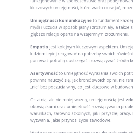
funkcjonowanie w społeczeństwie oraz podejmowanie
kluczowych umiejętności, które warto rozwijać, możn
Umiejętności komunikacyjne
to fundament każdej 
myśli i uczucia w sposób jasny i zrozumiały, a także 
głębsze relacje oparte na wzajemnym zrozumieniu.
Empatia
jest kolejnym kluczowym aspektem. Umieję
ludziom lepiej reagować na potrzeby swoich rówieśni
ponieważ potrafią dostrzegać i rozwiązywać źródła
Asertywność
to umiejętność wyrażania swoich potr
powinna nauczyć się, jak bronić swoich opinii, nie ra
„nie” bez poczucia winy, co jest kluczowe w budowani
Ostatnią, ale nie mniej ważną, umiejętnością jest
zdo
obowiązkami oraz umiejętność rozwiązywania proble
warunkach, zarówno szkolnych, jak i przyszłej pracy. 
wyzwania, jakie przynosi życie zawodowe.
Warto więc zainwestować czas w naukę tych umiejętn