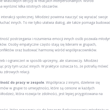
 właściwych decyzji w relacjach interpersonalnych. Wśród
a wyróżnić kilka istotnych obszarów.
interakcji społecznej. Młodzież powinna nauczyć się wyrażać swoje
słuchać innych. To nie tylko ułatwia dialog, ale także pomaga budowa
tność postrzegania i rozumienia emocji innych osób pozwala młody
ków. Osoby empatyczne często stają się liderami w grupach,
 konfliktów oraz budować harmonię wśród współpracowników.
zeb i ograniczeń w sposób uprzejmy, ale stanowczy. Młodzież
niąc przy tym uczuć innych. W praktyce oznacza to, że potrafią mówić
u zdrowych relacji.
lność do pracy w zespole
. Współpraca z innymi, dzielenie się
mów w grupie to umiejętności, które są cenione w każdych
Młodzież, która rozwija te zdolności, jest lepiej przygotowana na
ości, które przyczynią się do lepszego funkcjonowania młodzieży w