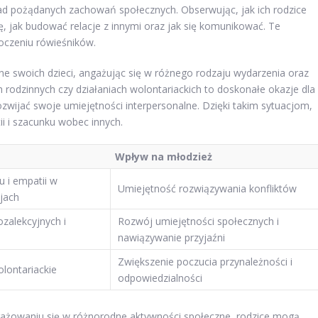
ład pożądanych zachowań społecznych. Obserwując, jak ich rodzice
ię, jak budować relacje z innymi oraz jak się komunikować. Te
oczeniu rówieśników.
ne swoich dzieci, angażując się w różnego rodzaju wydarzenia oraz
 rodzinnych czy działaniach wolontariackich to doskonałe okazje dla
wijać swoje umiejętności interpersonalne. Dzięki takim sytuacjom,
i i szacunku wobec innych.
Wpływ na młodzież
 i empatii w
Umiejętność rozwiązywania konfliktów
jach
ozalekcyjnych i
Rozwój umiejętności społecznych i
nawiązywanie przyjaźni
Zwiększenie poczucia przynależności i
lontariackie
odpowiedzialności
gażowaniu się w różnorodne aktywności społeczne, rodzice mogą