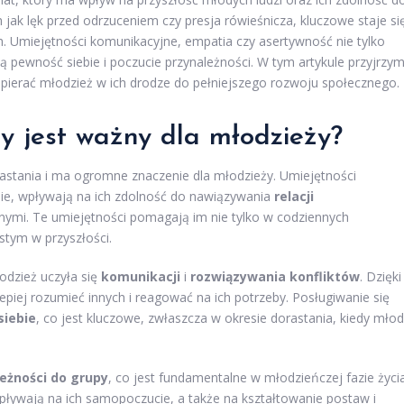
h jak lęk przed odrzuceniem czy presja rówieśnicza, kluczowe staje si
. Umiejętności komunikacyjne, empatia czy asertywność nie tylko
ą pewność siebie i poczucie przynależności. W tym artykule przyjrzy
wspierać młodzież w ich drodze do pełniejszego rozwoju społecznego.
y jest ważny dla młodzieży?
tania i ma ogromne znaczenie dla młodzieży. Umiejętności
sie, wpływają na ich zdolność do nawiązywania
relacji
nymi. Te umiejętności pomagają im nie tylko w codziennych
stym w przyszłości.
odzież uczyła się
komunikacji
i
rozwiązywania konfliktów
. Dzięki
epiej rozumieć innych i reagować na ich potrzeby. Posługiwanie się
siebie
, co jest kluczowe, zwłaszcza w okresie dorastania, kiedy młod
eżności do grupy
, co jest fundamentalne w młodzieńczej fazie życia
wpływają na ich samopoczucie, a także na kształtowanie postaw i