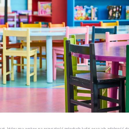
at, który ma wpływ na przyszłość młodych ludzi oraz ich zdolność d