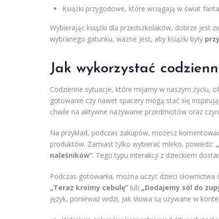
Książki przygodowe, które wciągają w świat fant
Wybierając książki dla przedszkolaków, dobrze jest z
wybranego gatunku, ważne jest, aby książki były
prz
Jak wykorzystać codzienn
Codzienne sytuacje, które mijamy w naszym życiu, of
gotowanie czy nawet spacery mogą stać się inspiru
chwile na aktywne nazywanie przedmiotów oraz czynnoś
Na przykład, podczas zakupów, możesz komentować t
produktów. Zamiast tylko wybierać mleko, powiedz:
naleśników”
. Tego typu interakcji z dzieckiem dosta
Podczas gotowania, można uczyć dzieci słownictwa 
„Teraz kroimy cebulę”
lub
„Dodajemy sól do zup
język, ponieważ widzi, jak słowa są używane w kontek