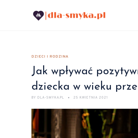
DZIECI I RODZINA
Jak wpływać pozytyw
dziecka w wieku prz
BY
DLA-SMYKA.PL
25 KWIETNIA 2021