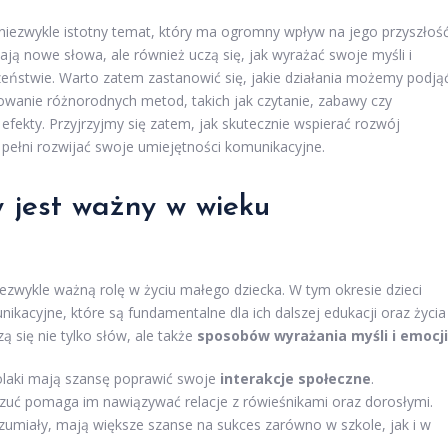
iezwykle istotny temat, który ma ogromny wpływ na jego przyszłość
ją nowe słowa, ale również uczą się, jak wyrażać swoje myśli i
ństwie. Warto zatem zastanowić się, jakie działania możemy podją
owanie różnorodnych metod, takich jak czytanie, zabawy czy
efekty. Przyjrzyjmy się zatem, jak skutecznie wspierać rozwój
ełni rozwijać swoje umiejętności komunikacyjne.
 jest ważny w wieku
wykle ważną rolę w życiu małego dziecka. W tym okresie dzieci
acyjne, które są fundamentalne dla ich dalszej edukacji oraz życia
zą się nie tylko słów, ale także
sposobów wyrażania myśli i emocji
kolaki mają szansę poprawić swoje
interakcje społeczne
.
zuć pomaga im nawiązywać relacje z rówieśnikami oraz dorosłymi.
zumiały, mają większe szanse na sukces zarówno w szkole, jak i w