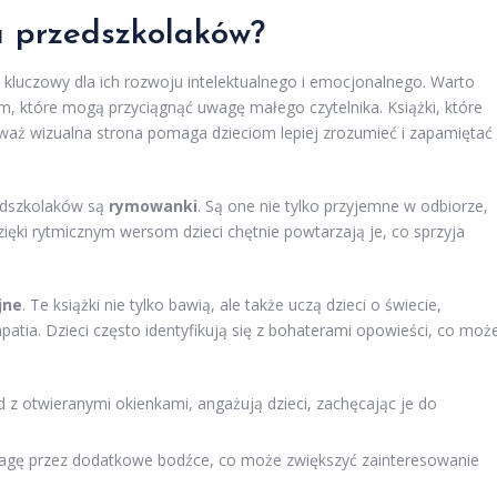
la przedszkolaków?
 kluczowy dla ich rozwoju intelektualnego i emocjonalnego. Warto
m, które mogą przyciągnąć uwagę małego czytelnika. Książki, które
eważ wizualna strona pomaga dzieciom lepiej zrozumieć i zapamiętać
zedszkolaków są
rymowanki
. Są one nie tylko przyjemne w odbiorze,
zięki rytmicznym wersom dzieci chętnie powtarzają je, co sprzyja
jne
. Te książki nie tylko bawią, ale także uczą dzieci o świecie,
mpatia. Dzieci często identyfikują się z bohaterami opowieści, co moż
ad z otwieranymi okienkami, angażują dzieci, zachęcając je do
wagę przez dodatkowe bodźce, co może zwiększyć zainteresowanie