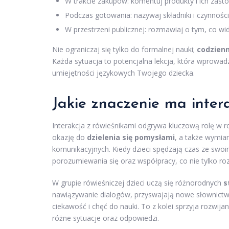
W trakcie zakupów: komentuj produkty i ich zast
Podczas gotowania: nazywaj składniki i czynnośc
W przestrzeni publicznej: rozmawiaj o tym, co wid
Nie ograniczaj się tylko do formalnej nauki;
codzienn
Każda sytuacja to potencjalna lekcja, która wprowad
umiejętności językowych Twojego dziecka.
Jakie znaczenie ma inter
Interakcja z rówieśnikami odgrywa kluczową rolę w 
okazję do
dzielenia się pomysłami
, a także wymia
komunikacyjnych. Kiedy dzieci spędzają czas ze swo
porozumiewania się oraz współpracy, co nie tylko rozw
W grupie rówieśniczej dzieci uczą się różnorodnych
s
nawiązywanie dialogów, przyswajają nowe słownictwo
ciekawość i chęć do nauki. To z kolei sprzyja rozwija
różne sytuacje oraz odpowiedzi.