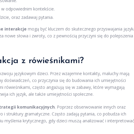
osowanie.
i w odpowiednim kontekście.
zicie, oraz zadawaj pytania.
e interakcje
mogą być kluczem do skutecznego przyswajania język
za nowe słowa i zwroty, co z pewnością przyczyni się do polepszenia
akcja z rówieśnikami?
rozwoju językowym dzieci. Przez wzajemne kontakty, maluchy mają
ny doświadczeń, co przyczynia się do budowania ich umiejętności
imi rówieśnikami, często angażują się w zabawy, które wymagają
ija ich język, ale także umiejętności społeczne.
trategii komunikacyjnych
. Poprzez obserwowanie innych oraz
 i struktury gramatyczne. Często zadają pytania, co pobudza ich
niu myślenia krytycznego, gdy dzieci muszą analizować i interpretowa