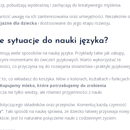
azji, pobudzają wyobraźnię i zachęcają do kreatywnego myślenia.
wrócić uwagę na ich zainteresowania oraz umiejętności. Niezależnie 
yjazne dla dziecka
i dostosowane do jego etapu rozwoju.
e sytuacje do nauki języka?
erują wiele sposobów na naukę języka. Przykłady takie jak zakupy,
jącymi momentami do ćwiczeń językowych. Warto wykorzystać te
ci, co przyczynia się do rozwijania słownictwa i praktyki językowej
o, co wkładasz do koszyka. Mów o kolorach, kształtach i funkcjach
„Kupujemy mleko, które potrzebujemy do zrobienia
rcza nie tylko wiedzy, ale również przyjemności z nauki.
dotyczącego składników oraz przepisów. Komentuj każdą czynność:
y”
. Taki sposób na naukę sprawia, że dziecko łatwiej przyswaja nowy
ście. Jest to naturalne połączenie nauki z codziennym życiem.