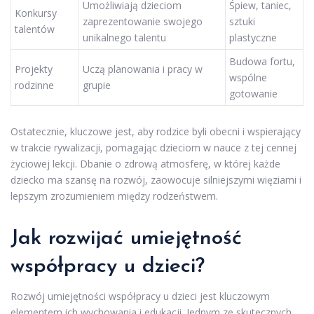
Umożliwiają dzieciom
Śpiew, taniec,
Konkursy
zaprezentowanie swojego
sztuki
talentów
unikalnego talentu
plastyczne
Budowa fortu,
Projekty
Uczą planowania i pracy w
wspólne
rodzinne
grupie
gotowanie
Ostatecznie, kluczowe jest, aby rodzice byli obecni i wspierający
w trakcie rywalizacji, pomagając dzieciom w nauce z tej cennej
życiowej lekcji. Dbanie o zdrową atmosferę, w której każde
dziecko ma szansę na rozwój, zaowocuje silniejszymi więziami i
lepszym zrozumieniem między rodzeństwem.
Jak rozwijać umiejętność
współpracy u dzieci?
Rozwój umiejętności współpracy u dzieci jest kluczowym
elementem ich wychowania i edukacji. Jednym ze skutecznych