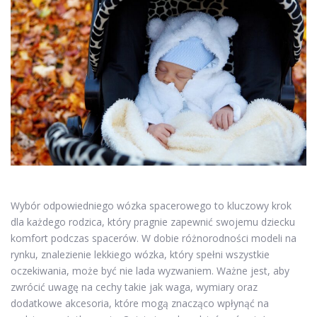
Wybór odpowiedniego wózka spacerowego to kluczowy krok
dla każdego rodzica, który pragnie zapewnić swojemu dziecku
komfort podczas spacerów. W dobie różnorodności modeli na
rynku, znalezienie lekkiego wózka, który spełni wszystkie
oczekiwania, może być nie lada wyzwaniem. Ważne jest, aby
zwrócić uwagę na cechy takie jak waga, wymiary oraz
dodatkowe akcesoria, które mogą znacząco wpłynąć na