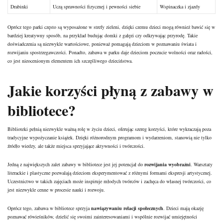
Drabinki
Uczą sprawności fizycznej i pewności siebie
Wspinaczka i zjazdy
Oprócz tego parki często są wyposażone w strefy zieleni, dzięki czemu dzieci mogą również bawić się w
bardziej kreatywny sposób, na przykład budując domki z gałęzi czy odkrywając przyrodę. Takie
doświadczenia są niezwykle wartościowe, ponieważ pomagają dzieciom w poznawaniu świata i
rozwijaniu spostrzegawczości. Ponadto, zabawa w parku daje dzieciom poczucie wolności oraz radości,
co jest nieocenionym elementem ich szczęśliwego dzieciństwa.
Jakie korzyści płyną z zabawy w
bibliotece?
Biblioteki pełnią niezwykle ważną rolę w życiu dzieci, oferując szereg korzyści, które wykraczają poza
tradycyjne wypożyczanie książek. Dzięki różnorodnym programom i wydarzeniom, stanowią nie tylko
źródło wiedzy, ale także miejsca sprzyjające aktywności i twórczości.
Jedną z największych zalet zabawy w bibliotece jest jej potencjał do
rozwijania wyobraźni
. Warsztaty
literackie i plastyczne pozwalają dzieciom eksperymentować z różnymi formami ekspresji artystycznej.
Uczestnictwo w takich zajęciach może inspiruje młodych twórców i zachęca do własnej twórczości, co
jest niezwykle cenne w procesie nauki i rozwoju.
Oprócz tego, zabawa w bibliotece sprzyja
nawiązywaniu relacji społecznych
. Dzieci mają okazję
poznawać rówieśników, dzielić się swoimi zainteresowaniami i wspólnie rozwijać umiejętności