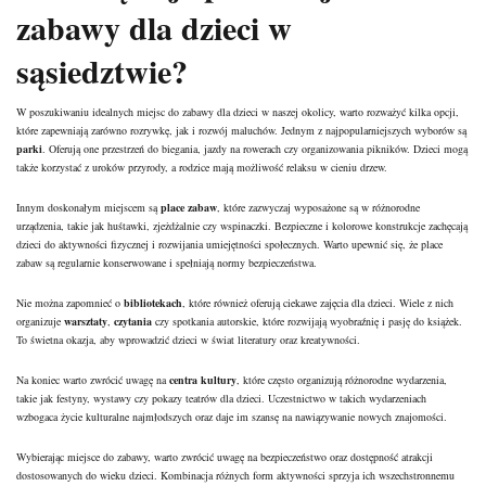
zabawy dla dzieci w
sąsiedztwie?
W poszukiwaniu idealnych miejsc do zabawy dla dzieci w naszej okolicy, warto rozważyć kilka opcji,
które zapewniają zarówno rozrywkę, jak i rozwój maluchów. Jednym z najpopularniejszych wyborów są
parki
. Oferują one przestrzeń do biegania, jazdy na rowerach czy organizowania pikników. Dzieci mogą
także korzystać z uroków przyrody, a rodzice mają możliwość relaksu w cieniu drzew.
Innym doskonałym miejscem są
place zabaw
, które zazwyczaj wyposażone są w różnorodne
urządzenia, takie jak huśtawki, zjeżdżalnie czy wspinaczki. Bezpieczne i kolorowe konstrukcje zachęcają
dzieci do aktywności fizycznej i rozwijania umiejętności społecznych. Warto upewnić się, że place
zabaw są regularnie konserwowane i spełniają normy bezpieczeństwa.
Nie można zapomnieć o
bibliotekach
, które również oferują ciekawe zajęcia dla dzieci. Wiele z nich
organizuje
warsztaty
,
czytania
czy spotkania autorskie, które rozwijają wyobraźnię i pasję do książek.
To świetna okazja, aby wprowadzić dzieci w świat literatury oraz kreatywności.
Na koniec warto zwrócić uwagę na
centra kultury
, które często organizują różnorodne wydarzenia,
takie jak festyny, wystawy czy pokazy teatrów dla dzieci. Uczestnictwo w takich wydarzeniach
wzbogaca życie kulturalne najmłodszych oraz daje im szansę na nawiązywanie nowych znajomości.
Wybierając miejsce do zabawy, warto zwrócić uwagę na bezpieczeństwo oraz dostępność atrakcji
dostosowanych do wieku dzieci. Kombinacja różnych form aktywności sprzyja ich wszechstronnemu