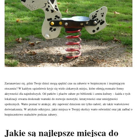
Zastanawiasz się, gdzie Twoje dzieci mogą spędzić czas na zabawie w bezpiecznym i inspirującym
otoczeniu? W każdym sąsiedztwie kryje się wiele ciekawych miejsc, które oferują rozmaite formy
aktywności dla najmłodszych. Od parków i placów zabaw po biblioteki i centra kultury – każda z tych
lokalizacji stwarza doskonałe warunki do rozwoju motoryki, kreatywności oraz umiejętności
społecznych. Warto poznać te atrakcje, aby zapewnić dzieciom nie tylko radość, ale także wartościowe
doświadczenia. W artykule odkryjesz, jakie miejsca w Twojej okolicy warto odwiedzić oraz jak zadbać o
bezpieczeństwo maluchów podczas zabawy.
Jakie są najlepsze miejsca do