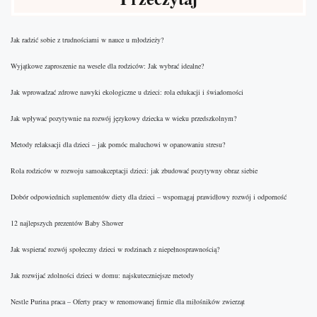
Jak radzić sobie z trudnościami w nauce u młodzieży?
Wyjątkowe zaproszenie na wesele dla rodziców: Jak wybrać idealne?
Jak wprowadzać zdrowe nawyki ekologiczne u dzieci: rola edukacji i świadomości
Jak wpływać pozytywnie na rozwój językowy dziecka w wieku przedszkolnym?
Metody relaksacji dla dzieci – jak pomóc maluchowi w opanowaniu stresu?
Rola rodziców w rozwoju samoakceptacji dzieci: jak zbudować pozytywny obraz siebie
Dobór odpowiednich suplementów diety dla dzieci – wspomagaj prawidłowy rozwój i odporność
12 najlepszych prezentów Baby Shower
Jak wspierać rozwój społeczny dzieci w rodzinach z niepełnosprawnością?
Jak rozwijać zdolności dzieci w domu: najskuteczniejsze metody
Nestle Purina praca – Oferty pracy w renomowanej firmie dla miłośników zwierząt