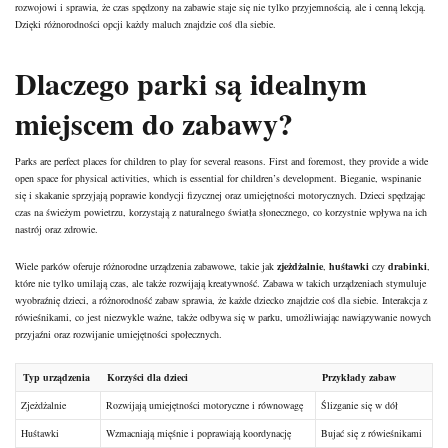
rozwojowi i sprawia, że czas spędzony na zabawie staje się nie tylko przyjemnością, ale i cenną lekcją.
Dzięki różnorodności opcji każdy maluch znajdzie coś dla siebie.
Dlaczego parki są idealnym
miejscem do zabawy?
Parks are perfect places for children to play for several reasons. First and foremost, they provide a wide
open space for physical activities, which is essential for children’s development. Bieganie, wspinanie
się i skakanie sprzyjają poprawie kondycji fizycznej oraz umiejętności motorycznych. Dzieci spędzając
czas na świeżym powietrzu, korzystają z naturalnego światła słonecznego, co korzystnie wpływa na ich
nastrój oraz zdrowie.
Wiele parków oferuje różnorodne urządzenia zabawowe, takie jak
zjeżdżalnie
,
huśtawki
czy
drabinki
,
które nie tylko umilają czas, ale także rozwijają kreatywność. Zabawa w takich urządzeniach stymuluje
wyobraźnię dzieci, a różnorodność zabaw sprawia, że każde dziecko znajdzie coś dla siebie. Interakcja z
rówieśnikami, co jest niezwykle ważne, także odbywa się w parku, umożliwiając nawiązywanie nowych
przyjaźni oraz rozwijanie umiejętności społecznych.
Typ urządzenia
Korzyści dla dzieci
Przykłady zabaw
Zjeżdżalnie
Rozwijają umiejętności motoryczne i równowagę
Ślizganie się w dół
Huśtawki
Wzmacniają mięśnie i poprawiają koordynację
Bujać się z rówieśnikami