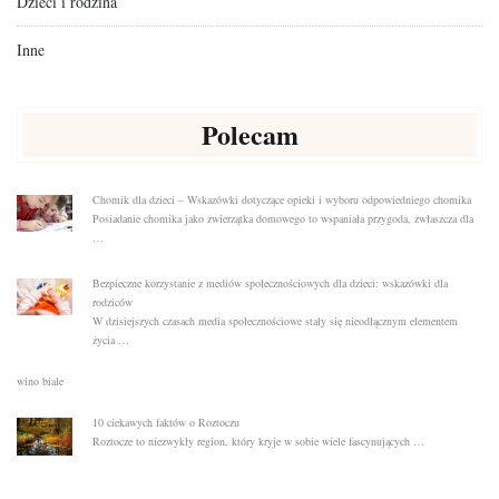
Dzieci i rodzina
Inne
Polecam
Chomik dla dzieci – Wskazówki dotyczące opieki i wyboru odpowiedniego chomika
Posiadanie chomika jako zwierzątka domowego to wspaniała przygoda, zwłaszcza dla
…
Bezpieczne korzystanie z mediów społecznościowych dla dzieci: wskazówki dla
rodziców
W dzisiejszych czasach media społecznościowe stały się nieodłącznym elementem
życia …
wino biale
10 ciekawych faktów o Roztoczu
Roztocze to niezwykły region, który kryje w sobie wiele fascynujących …