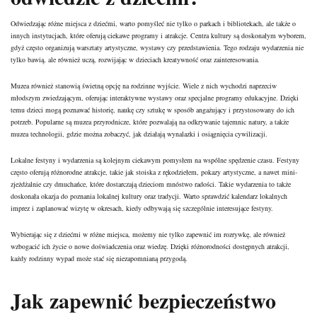
Odwiedzając różne miejsca z dziećmi, warto pomyśleć nie tylko o parkach i bibliotekach, ale także o
innych instytucjach, które oferują ciekawe programy i atrakcje. Centra kultury są doskonałym wyborem,
gdyż często organizują warsztaty artystyczne, wystawy czy przedstawienia. Tego rodzaju wydarzenia nie
tylko bawią, ale również uczą, rozwijając w dzieciach kreatywność oraz zainteresowania.
Muzea również stanowią świetną opcję na rodzinne wyjście. Wiele z nich wychodzi naprzeciw
młodszym zwiedzającym, oferując interaktywne wystawy oraz specjalne programy edukacyjne. Dzięki
temu dzieci mogą poznawać historię, naukę czy sztukę w sposób angażujący i przystosowany do ich
potrzeb. Popularne są muzea przyrodnicze, które pozwalają na odkrywanie tajemnic natury, a także
muzea technologii, gdzie można zobaczyć, jak działają wynalazki i osiągnięcia cywilizacji.
Lokalne festyny i wydarzenia są kolejnym ciekawym pomysłem na wspólne spędzenie czasu. Festyny
często oferują różnorodne atrakcje, takie jak stoiska z rękodziełem, pokazy artystyczne, a nawet mini-
zjeżdżalnie czy dmuchańce, które dostarczają dzieciom mnóstwo radości. Takie wydarzenia to także
doskonała okazja do poznania lokalnej kultury oraz tradycji. Warto sprawdzić kalendarz lokalnych
imprez i zaplanować wizytę w okresach, kiedy odbywają się szczególnie interesujące festyny.
Wybierając się z dziećmi w różne miejsca, możemy nie tylko zapewnić im rozrywkę, ale również
wzbogacić ich życie o nowe doświadczenia oraz wiedzę. Dzięki różnorodności dostępnych atrakcji,
każdy rodzinny wypad może stać się niezapomnianą przygodą.
Jak zapewnić bezpieczeństwo