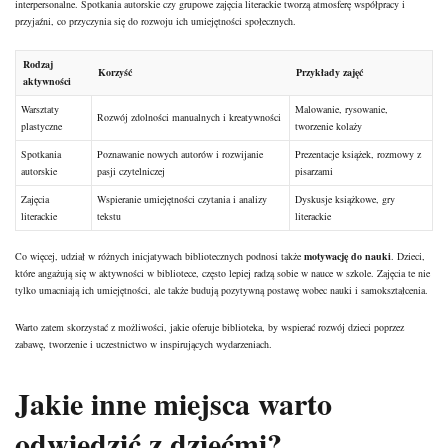
interpersonalne. Spotkania autorskie czy grupowe zajęcia literackie tworzą atmosferę współpracy i
przyjaźni, co przyczynia się do rozwoju ich umiejętności społecznych.
Rodzaj
Korzyść
Przykłady zajęć
aktywności
Warsztaty
Malowanie, rysowanie,
Rozwój zdolności manualnych i kreatywności
plastyczne
tworzenie kolaży
Spotkania
Poznawanie nowych autorów i rozwijanie
Prezentacje książek, rozmowy z
autorskie
pasji czytelniczej
pisarzami
Zajęcia
Wspieranie umiejętności czytania i analizy
Dyskusje książkowe, gry
literackie
tekstu
literackie
Co więcej, udział w różnych inicjatywach bibliotecznych podnosi także
motywację do nauki
. Dzieci,
które angażują się w aktywności w bibliotece, często lepiej radzą sobie w nauce w szkole. Zajęcia te nie
tylko umacniają ich umiejętności, ale także budują pozytywną postawę wobec nauki i samokształcenia.
Warto zatem skorzystać z możliwości, jakie oferuje biblioteka, by wspierać rozwój dzieci poprzez
zabawę, tworzenie i uczestnictwo w inspirujących wydarzeniach.
Jakie inne miejsca warto
odwiedzić z dziećmi?