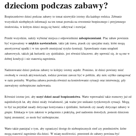
dzieciom podczas zabawy?
Bezpieczeństwo dzieci podczas zabawy to temat niezwykle istotny dla każdego rodzica. Zebranie
wszystkich niezbędnych informacji na ten temat pozwala na stworzenie bezpiecznego i przyjemnego
środowiska, w którym dzieci mogą się bawić, odkrywać i rozwijać.
Przede wszystkim, należy wybierać miejsca z odpowiednimi
zabezpieczeniami
. Plac zabaw powinien
być wyposażony w
miękkie nawierzchnie
, takie jak trawa, piasek czy specjalne maty, które mogą
amortyzować upadki i w ten sposób zmniejszać ryzyko kontuzji. Sprawdzanie stanu urządzeń
zabawowych, takich jak huśtawki czy zjeżdżalnie, jest również kluczowe, aby upewnić się, że są one w
dobrej kondycji i nie stanowią zagrożenia.
Nadzorowanie dzieci podczas zabawy to kolejny istotny aspekt. Pomimo, że dzieci powinny mieć
swobodę w swoich aktywnościach, rodzice powinni zawsze być w pobliżu, aby móc szybko zareagować
w razie potrzeby. Wspólna zabawa pozwala również na kontrolowanie sytuacji oraz interwencję, gdy
zauważymy niebezpieczne zachowania.
Również istotne jest, aby
uczyć dzieci zasad bezpieczeństwa
. Warto wprowadzić takie rozmowy już od
najmłodszych lat, aby dzieci miały świadomość, jak ważne jest unikanie ryzykownych sytuacji. Mogą
to być na przykład zasady dotyczące korzystania z zjeżdżalni, huśtawek czy zasady dotyczące zabawy w
grupie. Edukacja w tym zakresie w połączeniu z praktyką, pod nadzorem dorosłych, pomoże dzieciom
lepiej zrozumieć, co może być niebezpieczne.
Warto także pamiętać o tym, aby ograniczyć dostęp do niebezpiecznych stref czy przedmiotów, które
mogą stanowić zagrożenie dla dzieci. W miarę możliwości, przestrzeń do zabawy powinna być