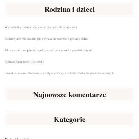
Rodzina i dzieci
Wielodzietna rodzina: wyzwania i korzyści dla wszystkich
Rodzice jako role model: jak wpływać na wartości i postawy dzieci
Jak rozwijać umiejętności społeczne u dzieci w wieku przedszkolnym?
Rodzaje Pampersów i ich cechy
Paznokcie żelowe zdobienia – Kreatywne wzory i techniki zdobienia paznokci żelowych
Najnowsze komentarze
Kategorie