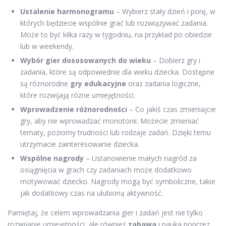
Ustalenie harmonogramu
– Wybierz stały dzień i porę, w
których będziecie wspólnie grać lub rozwiązywać zadania.
Może to być kilka razy w tygodniu, na przykład po obiedzie
lub w weekendy.
Wybór gier dososowanych do wieku
– Dobierz gry i
zadania, które są odpowiednie dla wieku dziecka. Dostępne
są różnorodne
gry edukacyjne
oraz zadania logiczne,
które rozwijają różne umiejętności.
Wprowadzenie różnorodności
– Co jakiś czas zmieniajcie
gry, aby nie wprowadzać monotonii. Możecie zmieniać
tematy, poziomy trudności lub rodzaje zadań. Dzięki temu
utrzymacie zainteresowanie dziecka.
Wspólne nagrody
– Ustanowienie małych nagród za
osiągnięcia w grach czy zadaniach może dodatkowo
motywować dziecko. Nagrody mogą być symboliczne, takie
jak dodatkowy czas na ulubioną aktywność.
Pamiętaj, że celem wprowadzania gier i zadań jest nie tylko
rozwijanie umiejętności, ale również
zabawa
i nauka poprzez