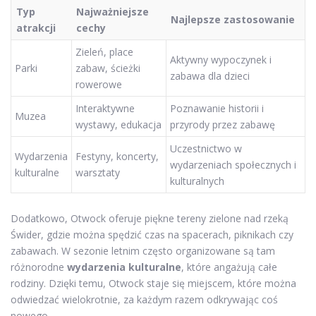
Typ
Najważniejsze
Najlepsze zastosowanie
atrakcji
cechy
Zieleń, place
Aktywny wypoczynek i
Parki
zabaw, ścieżki
zabawa dla dzieci
rowerowe
Interaktywne
Poznawanie historii i
Muzea
wystawy, edukacja
przyrody przez zabawę
Uczestnictwo w
Wydarzenia
Festyny, koncerty,
wydarzeniach społecznych i
kulturalne
warsztaty
kulturalnych
Dodatkowo, Otwock oferuje piękne tereny zielone nad rzeką
Świder, gdzie można spędzić czas na spacerach, piknikach czy
zabawach. W sezonie letnim często organizowane są tam
różnorodne
wydarzenia kulturalne
, które angażują całe
rodziny. Dzięki temu, Otwock staje się miejscem, które można
odwiedzać wielokrotnie, za każdym razem odkrywając coś
nowego.