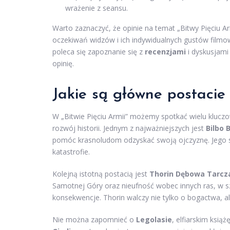
wrażenie z seansu.
Warto zaznaczyć, że opinie na temat „Bitwy Pięciu Ar
oczekiwań widzów i ich indywidualnych gustów filmo
poleca się zapoznanie się z
recenzjami
i dyskusjami
opinię.
Jakie są główne postacie 
W „Bitwie Pięciu Armii” możemy spotkać wielu klucz
rozwój historii. Jednym z najważniejszych jest
Bilbo 
pomóc krasnoludom odzyskać swoją ojczyznę. Jego s
katastrofie.
Kolejną istotną postacią jest
Thorin Dębowa Tarcz
Samotnej Góry oraz nieufność wobec innych ras, w s
konsekwencje. Thorin walczy nie tylko o bogactwa, a
Nie można zapomnieć o
Legolasie
, elfiarskim ksią