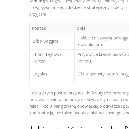
Gimliego
. Legolas jest znany ze swojej niezwykłej z
co wpływa na jego zdradzenie strategicznych decyzji
przyjaźni.
Postać
Opis
Hobbit z niezwykłą odwagą
Bilbo Baggins
krasnoludom.
Thorin Dębowa
Przywódca krasnoludów z 
Tarcza
honoru.
Legolas
Elf i znakomity łucznik, przy
Każda z tych postaci przynosi do fabuły różnorodne 
oraz znaczenie współpracy między różnymi rasami w 
relacji, która bang zwaną opowieścią o odwadze i pośw
konfrontacją, ale także osobistą historią każdego z 