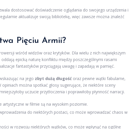
ozwala dostosować doświadczenie oglądania do swojego urządzenia i
egularnie aktualizuje swoją bibliotekę, więc zawsze można znaleźć
itwa Pięciu Armii?
trowersji wśród widzów oraz krytyków. Dla wielu z nich największym
ni oddają epicką naturę konfliktu między poszczególnymi rasami
ualizacje fantastyków przyciągają uwagę i zapadają w pamięć.
, wskazując na jego
zbyt dużą długość
oraz pewne wątki fabularne,
W opiniach można spotkać głosy sugerujące, że niektóre sceny
niejszyłoby uczucie przytłoczenia i poprawiłoby płynność narracji.
ce artystyczne w filmie są na wysokim poziomie.
e wprowadzenia do niektórych postaci, co może wprowadzać chaos w
jności w rozwoju niektórych wątków, co może wpłynąć na ogólne