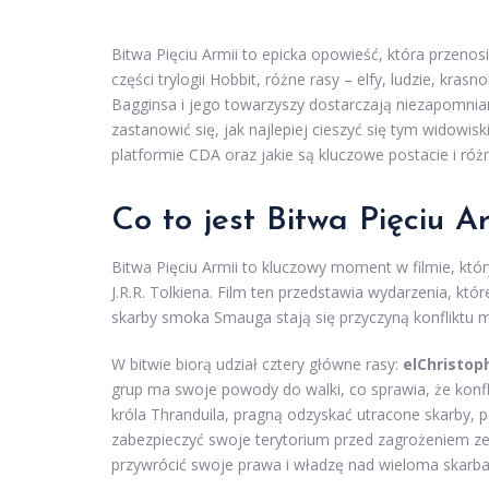
Bitwa Pięciu Armii to epicka opowieść, która przenosi
części trylogii Hobbit, różne rasy – elfy, ludzie, kras
Bagginsa i jego towarzyszy dostarczają niezapomnian
zastanowić się, jak najlepiej cieszyć się tym widowis
platformie CDA oraz jakie są kluczowe postacie i róż
Co to jest Bitwa Pięciu Ar
Bitwa Pięciu Armii to kluczowy moment w filmie, który
J.R.R. Tolkiena. Film ten przedstawia wydarzenia, kt
skarby smoka Smauga stają się przyczyną konfliktu 
W bitwie biorą udział cztery główne rasy:
elChristop
grup ma swoje powody do walki, co sprawia, że konfli
króla Thranduila, pragną odzyskać utracone skarby, 
zabezpieczyć swoje terytorium przed zagrożeniem ze s
przywrócić swoje prawa i władzę nad wieloma skarbam