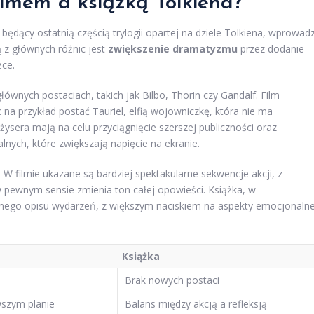
ilmem a książką Tolkiena?
 będący ostatnią częścią trylogii opartej na dziele Tolkiena, wprowad
ą z głównych różnic jest
zwiększenie dramatyzmu
przez dodanie
żce.
łównych postaciach, takich jak Bilbo, Thorin czy Gandalf. Film
a przykład postać Tauriel, elfią wojowniczkę, która nie ma
żysera mają na celu przyciągnięcie szerszej publiczności oraz
ych, które zwiększają napięcie na ekranie.
 W filmie ukazane są bardziej spektakularne sekwencje akcji, z
ewnym sensie zmienia ton całej opowieści. Książka, w
onego opisu wydarzeń, z większym naciskiem na aspekty emocjonalne
Książka
Brak nowych postaci
wszym planie
Balans między akcją a refleksją