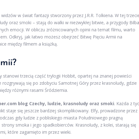
 widzów w świat fantazji stworzony przez J.R.R. Tolkiena. W tej trzeci
noludy oraz smoki – stają do walki w niezwykłej bitwie, a przygody Bilb
ych emocji. W obliczu zróżnicowanych opinii na temat filmu, warto
kiem. Odkryj, jak łatwo możesz obejrzeć Bitwę Pięciu Armii na
nice między filmem a książką.
mii?
 stanowi trzecią część trylogii Hobbit, opartej na znanej powieści
óre rozgrywają się po zdobyciu Samotnej Góry przez krasnoludy, gdzie
między różnymi rasami Śródziemia.
her.com blog Czechy, ludzie, krasnoludy oraz smoki
. Każda z ty
kt staje się jeszcze bardziej skomplikowany. Elfy, prowadzone przez
podczas gdy ludzie z pobliskiego miasta Południowego pragną
trony smoka i jego spadkobierców. Krasnoludy, z kolei, starają się
i, które zagarnięto im przez wieki.