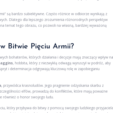
mii” są bardzo subiektywne. Często różnice w odbiorze wynikają z
wych. Dlatego dla lepszego zrozumienia różnorodnych perspektyw
 na temat tego obrazu, co pozwoli na własną, bardziej wyważoną
w Bitwie Pięciu Armii?
owych bohaterów, których działania i decyzje mają znaczący wpływ n
Baggins
, hobbita, który z niezwykłą odwagą wyruszył w podróż, aby
pryt i determinacja odgrywają kluczową rolę w zapobieganiu
a
, przywódca krasnoludów. Jego pragnienie odzyskania skarbu z
zczególności elfów, prowadzą do konfliktów, które mają poważne
le również o honor swojego ludu.
żęciu, który przybywa do bitwy z pomocą swojego ludzkiego przyjaciela