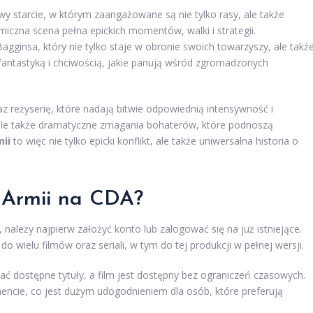
wy starcie, w którym zaangażowane są nie tylko rasy, ale także
miczna scena pełna epickich momentów, walki i strategii.
gginsa, który nie tylko staje w obronie swoich towarzyszy, ale takż
ntastyką i chciwością, jakie panują wśród zgromadzonych
z reżyserię, które nadają bitwie odpowiednią intensywność i
 ale także dramatyczne zmagania bohaterów, które podnoszą
mii
to więc nie tylko epicki konflikt, ale także uniwersalna historia o
u Armii na CDA?
należy najpierw założyć konto lub zalogować się na już istniejące.
do wielu filmów oraz seriali, w tym do tej produkcji w pełnej wersji.
 dostępne tytuły, a film jest dostępny bez ograniczeń czasowych.
cie, co jest dużym udogodnieniem dla osób, które preferują