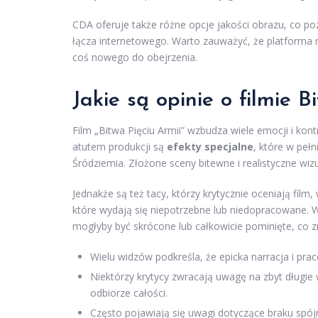
CDA oferuje także różne opcje jakości obrazu, co p
łącza internetowego. Warto zauważyć, że platforma r
coś nowego do obejrzenia.
Jakie są opinie o filmie B
Film „Bitwa Pięciu Armii” wzbudza wiele emocji i kon
atutem produkcji są
efekty specjalne
, które w peł
Śródziemia. Złożone sceny bitewne i realistyczne wiz
Jednakże są też tacy, którzy krytycznie oceniają film
które wydają się niepotrzebne lub niedopracowane. 
mogłyby być skrócone lub całkowicie pominięte, co zm
Wielu widzów podkreśla, że epicka narracja i pra
Niektórzy krytycy zwracają uwagę na zbyt długi
odbiorze całości.
Często pojawiają się uwagi dotyczące braku spó