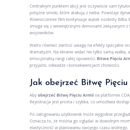
Centralnym punktem akcji jest oczywiście sam tytuło
potężne smoki, które atakują z nieba. Powstaje dyna
Równocześnie film kontynuuje wątek osobisty Bilba Ba
zmaga się z wewnętrznymi demonami związanymi z fa
wojowników.
Warto również zwrócić uwagę na efekty specjalne ora
dramatyzm. Na ekranie widać nie tylko samą walkę,
emocjonalną rangi całej opowieści.
Bitwa Pięciu Ar
przyjaźni, odwadze i konsekwencjach chciwości.
Jak obejrzeć Bitwę Pięci
Aby
obejrzeć Bitwę Pięciu Armii
na platformie CDA, 
Rejestracja jest prosta i szybka, co umożliwia dostęp 
Po zalogowaniu użytkownik może wygodnie przeglądać
Oznacza to, że można go oglądać w dowolnym momen
elastyczność w planowaniu swojego czasu wolnego.