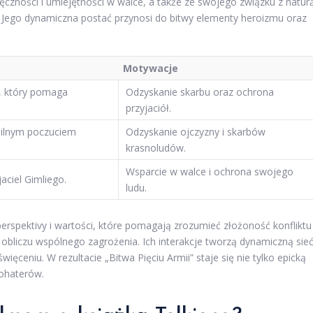
ręczności i umiejętności w walce, a także ze swojego związku z natur
. Jego dynamiczna postać przynosi do bitwy elementy heroizmu oraz
Motywacje
, który pomaga
Odzyskanie skarbu oraz ochrona
przyjaciół.
silnym poczuciem
Odzyskanie ojczyzny i skarbów
krasnoludów.
Wsparcie w walce i ochrona swojego
jaciel Gimliego.
ludu.
perspektivy i wartości, które pomagają zrozumieć złożoność konfliktu
obliczu wspólnego zagrożenia. Ich interakcje tworzą dynamiczną sie
ięceniu. W rezultacie „Bitwa Pięciu Armii” staje się nie tylko epicką
bohaterów.