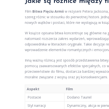
Jakie są różnice między f
Film
Bitwa Pięciu Armii
w reżyserii Petera Jacksona,
szereg różnic w stosunku do pierwotnej historii. Jedn
nowych wątków i postaci, które nie występują w ksią
W książce opisana bitwa koncentruje się głównie na g
natomiast rozszerza zakres wydarzeń, wprowadzając n
odpowiednika w literackim oryginale. Takie decyzje re
wprowadzenie elementów romantycznych i emocjonaln
Inną ważną różnicą jest sposób przedstawienia bitwy.
pomocą zaawansowanych efektów specjalnych, co w p
przeciwieństwie do filmu, dostarcza bardziej wyważ
moralne związane z wojną oraz jej konsekwencjami.
Aspekt
Film
Postacie
Dodano Tauriel
Styl narracji
Dynamiczny, akcja w pier