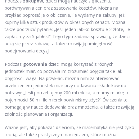
Podczas
zakupów
, dzieci mogą nauczyć się liczenia,
porównywania cen oraz szacowania kosztów. Można na
przykład poprosić je o obliczenie, ile wydamy na zakupy, jeśli
kupimy kilka sztuk produktów w określonych cenach. Można
także podrzucić pytanie: „Jeśli jeden jabłko kosztuje 2 złote, ile
zapłacimy za 5 jabłek?” Tego typu zadania sprawiają, że dzieci
uczą się przez zabawę, a także rozwijają umiejętność
podejmowania decyzji.
Podczas
gotowania
dzieci mogą korzystać z różnych
jednostek miar, co pozwala im zrozumieć pojęcia takie jak
objętość i waga. Na przykład, można nimi zainteresować
przeliczeniem jednostek miar przy dodawaniu składników do
potrawy: „Jeśli potrzebujemy 200 ml mleka, a mamy miarkę o
pojemności 50 ml, ile mierek powinniśmy użyć?” Ćwiczenia te
pomagają w nauce dodawania oraz mnożenia, a także rozwijają
zdolność planowania i organizacji.
Ważne jest, aby pokazać dzieciom, że matematyka nie jest tylko
teorią, ale także praktycznym narzędziem, które można