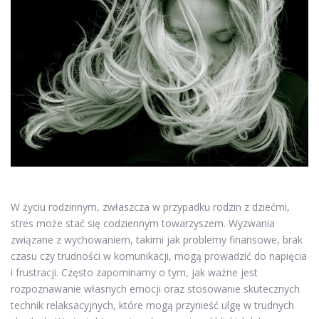
W życiu rodzinnym, zwłaszcza w przypadku rodzin z dziećmi,
stres może stać się codziennym towarzyszem. Wyzwania
związane z wychowaniem, takimi jak problemy finansowe, brak
czasu czy trudności w komunikacji, mogą prowadzić do napięcia
i frustracji. Często zapominamy o tym, jak ważne jest
rozpoznawanie własnych emocji oraz stosowanie skutecznych
technik relaksacyjnych, które mogą przynieść ulgę w trudnych