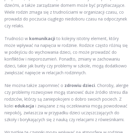
dziećmi, a także zarządzanie domem może być przytłaczające.
Wiele rodzin zmaga się z trudnościami w organizacji czasu, co
prowadzi do poczucia ciągłego niedoboru czasu na odpoczynek
czy relaks.
Trudności w
komunikacji
to kolejny istotny element, który
może wpływać na napięcia w rodzinie. Rodzice często różnią się
w podejściu do wychowania dzieci, co może prowadzić do
konfliktów i nieporozumień. Ponadto, zmiany w zachowaniu
dzieci, takie jak bunty czy problemy w szkole, mogą dodatkowo
zwiększać napięcie w relacjach rodzinnych.
Nie można także zapomnieć o
zdrowiu dzieci
. Choroby, alergie
czy problemy rozwojowe mogą stanowić duże źródło stresu dla
rodziców, którzy są zaniepokojeni o dobro swoich pociech. Z
kolei
edukacja
i związane z nią oczekiwania mogą powodować
niepokój, zwłaszcza w przypadku dzieci uczęszczających do
szkoły i borykających się z nauką czy relacjami z rówieśnikami.
Wszystkie te czynniki mogą wpływać na atmosferę w rodzinie