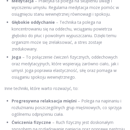
Medytacja
– Praktyka ta polega na skupieniu uwagi i
wyciszeniu umysłu. Regularna medytacja może pomóc w
osiągnięciu stanu wewnętrznej równowagi i spokoju.
Głębokie oddychanie
– Technika ta polega na
koncentrowaniu się na oddechu, wciąganiu powietrza
głęboko do płuc i powolnym wypuszczaniu. Dzięki temu
organizm może się zrelaksować, a stres zostaje
zredukowany.
Joga
– To połączenie ćwiczeń fizycznych, oddechowych
oraz medytacyjnych, które wspierają zarówno ciało, jak i
umysł. Joga poprawia elastyczność, siłę oraz pomaga w
osiąganiu spokoju wewnętrznego.
Inne techniki, które warto rozważyć, to:
Progresywna relaksacja mięśni
– Polega na napinaniu i
rozluźnianiu poszczególnych grup mięśniowych, co sprzyja
ogólnemu odprężeniu ciała.
Ćwiczenia fizyczne
– Ruch fizyczny jest doskonałym
sposobem na rozładowanie napięcia oraz poprawę nastroju.